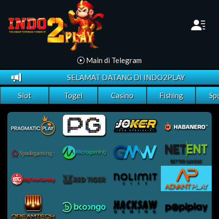
Main di Telegram
SELAMAT DATANG DI INDO2PLAY
Slot
Togel
Casino
Fishing
Sp