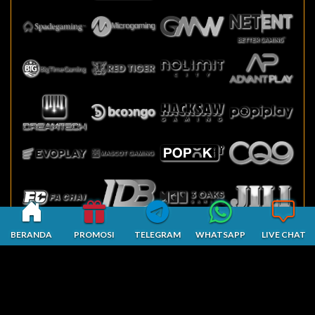
BERANDA
PROMOSI
TELEGRAM
WHATSAPP
LIVE CHAT