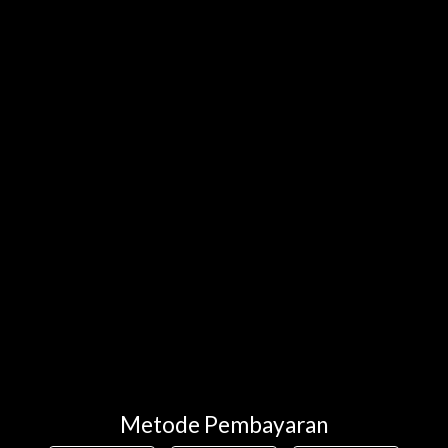
Metode Pembayaran