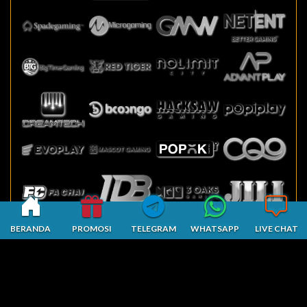
BERANDA
PROMOSI
TELEGRAM
WHATSAPP
LIVE CHAT