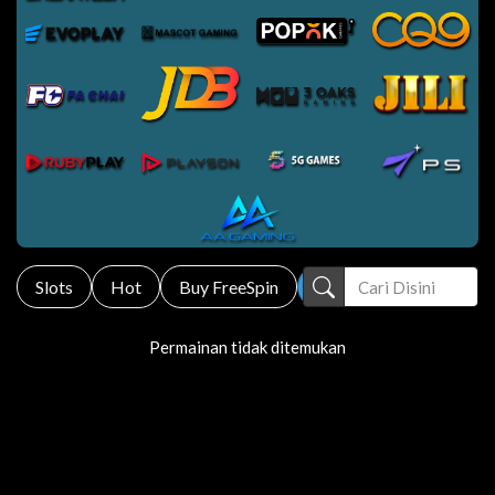
Slots
Hot
Buy FreeSpin
Table Games
Permainan tidak ditemukan