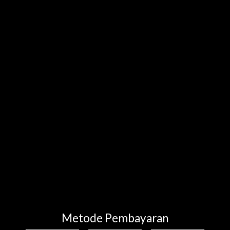
Metode Pembayaran