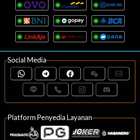
Social Media
Platform Penyedia Layanan