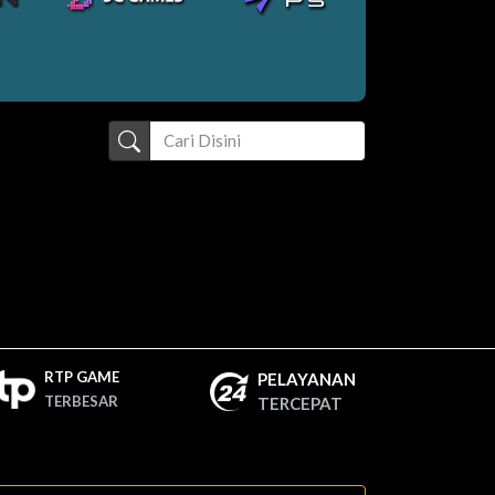
RTP GAME
PELAYANAN
TERBESAR
TERCEPAT