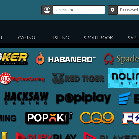
SELAMAT DATANG DI INDO2PLAY
L
CASINO
FISHING
SPORTBOOK
SAB