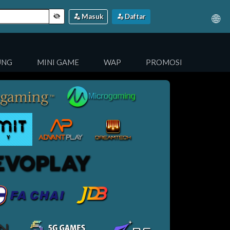
🌐
Masuk
Daftar
UNG
MINI GAME
WAP
PROMOSI