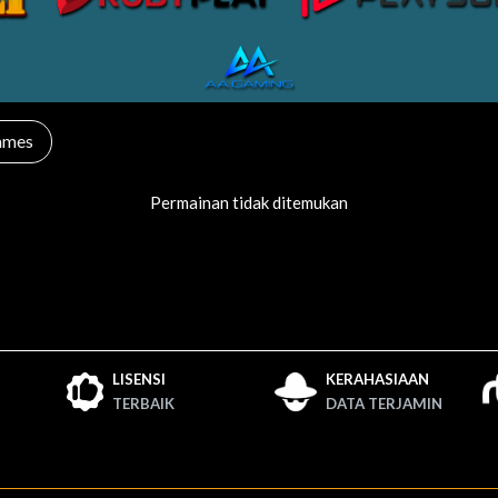
ames
Permainan tidak ditemukan
LISENSI
KERAHASIAAN
TERBAIK
DATA TERJAMIN