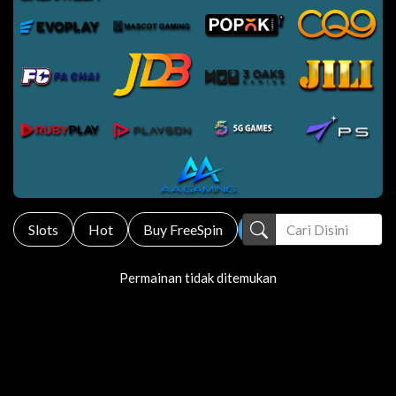
Slots
Hot
Buy FreeSpin
Table Games
Permainan tidak ditemukan