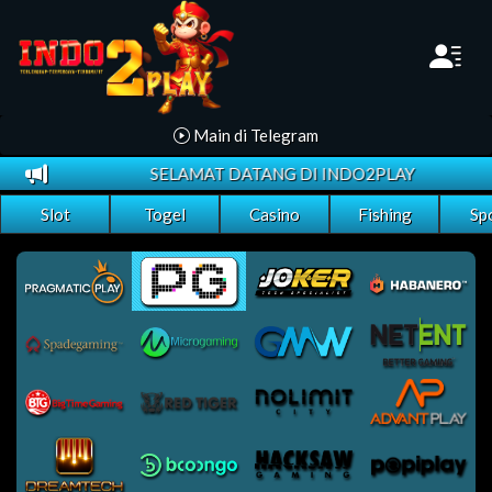
Main di Telegram
SELAMAT DATANG DI INDO2PLAY
Slot
Togel
Casino
Fishing
Sp