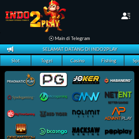
Main di Telegram
SELAMAT DATANG DI INDO2PLAY
Slot
Togel
Casino
Fishing
Sp