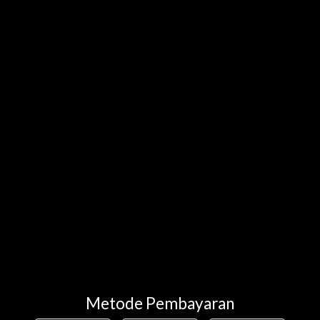
Metode Pembayaran