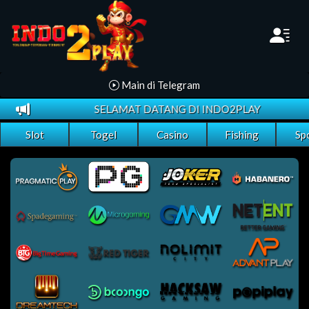
Main di Telegram
SELAMAT DATANG DI INDO2PLAY
Slot
Togel
Casino
Fishing
Sp